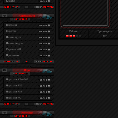
Кидалы
Система uCoz
Шаблоны
Скрипты
Рейтинг
Просмотрели
482
Иконки групп
Иконки форума
Страница 404
Программы
Игры
Игры для XBox360
Игры для PS2
Игры для PSP
Игры для PC
Photoshop