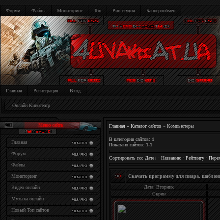
Форум
Файлы
Мониторинг
Топ
Рип студия
Баннерообмен
Главная
Регистрация
Вход
Онлайн Кинотеатр
Меню сайта
Главная
»
Каталог сайтов
» Компьютеры
В категории сайтов
:
1
Главная
Показано сайтов
:
1-1
Форум
Сортировать по
:
Дате
·
Названию
·
Рейтингу
·
Пере
Файлы
Мониторинг
Скачать программу для пиара, шаблоны
Дата: Вторник
Видео онлайн
Скрин
Музыка онлайн
Новый Топ сайтов