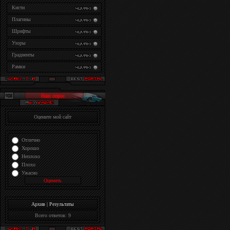
Кисти
Плагины
Шрифты
Узоры
Градиенты
Рамки
Наш опрос
Оцените мой сайт
Отлично
Хорошо
Неплохо
Плохо
Ужасно
Архив
|
Результаты
Всего ответов: 9