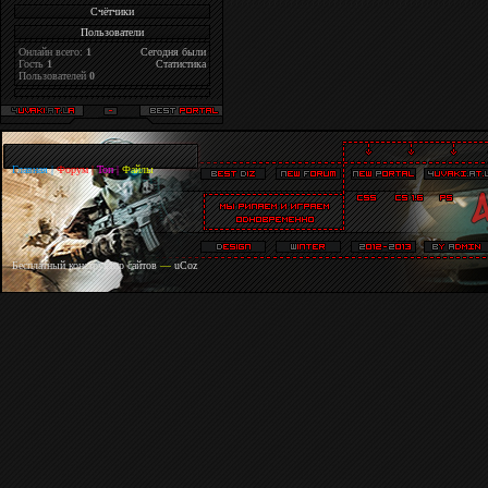
Счётчики
Пользователи
Онлайн всего:
1
Сегодня были
Гость
1
Статистика
Пользователей
0
Главная
|
Форум
|
Топ
|
Файлы
Бесплатный
конструктор сайтов
—
uCoz