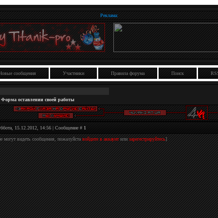
Реклама:
Новые сообщения
Участники
Правила форума
Поиск
RS
Форма оставлении своей работы
уббота, 15.12.2012, 14:56 | Сообщение #
1
не могут видеть сообщения, пожалуйста
войдите в аккаунт
или
зарегестрируйтесь
]