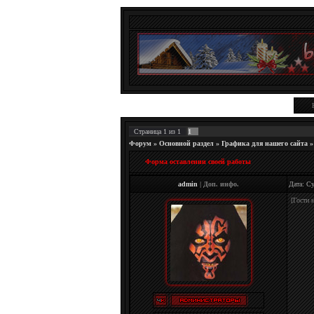
Страница
1
из
1
1
Форум
»
Основной раздел
»
Графика для нашего сайта
»
Форма оставлении своей работы
admin
|
Доп. инфо.
Дата: С
[Гости 