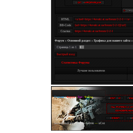
HTML
BB-Code
Ссылка
Форум
»
Основной раздел
»
Графика для нашего сайта
»
Страница
1
из
1
1
Статистика Форума
Лучшие пользователи
Главная
|
Форум
|
Топ
|
Файлы
Бесплатный
конструктор сайтов
—
uCoz